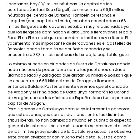
lacetanos, hay 33,3 millas náuticas. La capital de los
ceretanos (actual Seu d'Urgell) se encuentra a 66,6 millas
náuticas del centro de Barkeno. También ceretanos e
ilergetes (con capital en Lérida) estaban conectados a 66
millas. Ilergetes e ilercavones estaban muy relacionados ya
que los ilergetes dominaban el alto Ebro e ilercavones el bajo
Ebro. El río Ebro es el que da nombre a los íberos y a Iberia. El
yacimiento más importante de ilercavones es el Castellet de
Banyoles donde también se acuñaba moneda y se
encuentra a 33,3 millas náuticas de Lérida, la capital ilergete.
Lo mismo sucede en ciudades de fuera de Catalunya donde
hubo núcleos de poder íbero como los jacetanos en Jaca
(llamada Iaca) y Zaragoza que distan 66 millas o Bolskan que
se encuentra a 6,66 kilómetros de Zaragoza llamada
entonces Salduie. Posteriormente veremos que el condado
de Aragón y el Principado de Catalunya formarán la Corona
de Aragón, uno de los núcleos de España. Jaca fue la primera
capital de Aragón.
Pero sigamos en Catalunya porque es interesante observar
que estas zonas, que son las divisiones entre las distintas
tribus íberas, no han cambiado mucho en cuanto al aspecto
general de esta división, es más, cuando se observa el diseño
de los límites provinciales de la Catalunya actual se observa
este orden civilizador con mucho más detalle. Estos, como