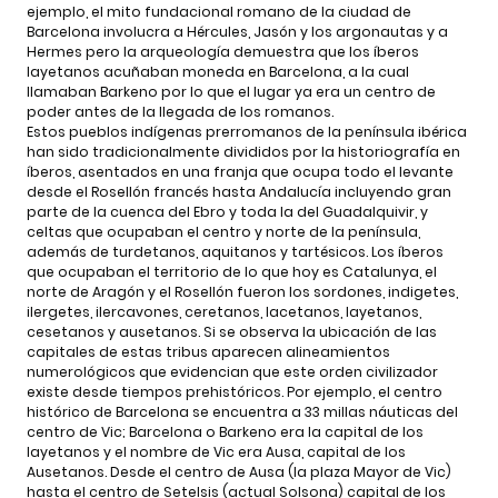
ejemplo, el mito fundacional romano de la ciudad de
Barcelona involucra a Hércules, Jasón y los argonautas y a
Hermes pero la arqueología demuestra que los íberos
layetanos acuñaban moneda en Barcelona, a la cual
llamaban Barkeno por lo que el lugar ya era un centro de
poder antes de la llegada de los romanos.
Estos pueblos indígenas prerromanos de la península ibérica
han sido tradicionalmente divididos por la historiografía en
íberos, asentados en una franja que ocupa todo el levante
desde el Rosellón francés hasta Andalucía incluyendo gran
parte de la cuenca del Ebro y toda la del Guadalquivir, y
celtas que ocupaban el centro y norte de la península,
además de turdetanos, aquitanos y tartésicos. Los íberos
que ocupaban el territorio de lo que hoy es Catalunya, el
norte de Aragón y el Rosellón fueron los sordones, indigetes,
ilergetes, ilercavones, ceretanos, lacetanos, layetanos,
cesetanos y ausetanos. Si se observa la ubicación de las
capitales de estas tribus aparecen alineamientos
numerológicos que evidencian que este orden civilizador
existe desde tiempos prehistóricos. Por ejemplo, el centro
histórico de Barcelona se encuentra a 33 millas náuticas del
centro de Vic; Barcelona o Barkeno era la capital de los
layetanos y el nombre de Vic era Ausa, capital de los
Ausetanos. Desde el centro de Ausa (la plaza Mayor de Vic)
hasta el centro de Setelsis (actual Solsona) capital de los