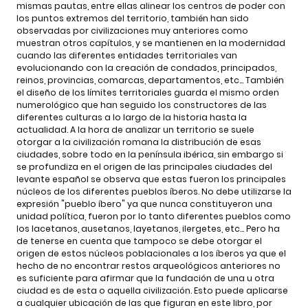
mismas pautas, entre ellas alinear los centros de poder con
los puntos extremos del territorio, también han sido
observadas por civilizaciones muy anteriores como
muestran otros capítulos, y se mantienen en la modernidad
cuando las diferentes entidades territoriales van
evolucionando con la creación de condados, principados,
reinos, provincias, comarcas, departamentos, etc… También
el diseño de los límites territoriales guarda el mismo orden
numerológico que han seguido los constructores de las
diferentes culturas a lo largo de la historia hasta la
actualidad. A la hora de analizar un territorio se suele
otorgar a la civilización romana la distribución de esas
ciudades, sobre todo en la península ibérica, sin embargo si
se profundiza en el origen de las principales ciudades del
levante español se observa que estas fueron los principales
núcleos de los diferentes pueblos íberos. No debe utilizarse la
expresión "pueblo íbero" ya que nunca constituyeron una
unidad política, fueron por lo tanto diferentes pueblos como
los lacetanos, ausetanos, layetanos, ilergetes, etc… Pero ha
de tenerse en cuenta que tampoco se debe otorgar el
origen de estos núcleos poblacionales a los íberos ya que el
hecho de no encontrar restos arqueológicos anteriores no
es suficiente para afirmar que la fundación de una u otra
ciudad es de esta o aquella civilización. Esto puede aplicarse
a cualquier ubicación de las que figuran en este libro, por