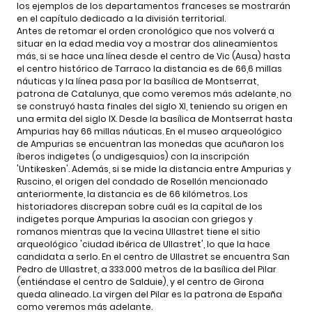
los ejemplos de los departamentos franceses se mostrarán
en el capítulo dedicado a la división territorial.
Antes de retomar el orden cronológico que nos volverá a
situar en la edad media voy a mostrar dos alineamientos
más, si se hace una línea desde el centro de Vic (Ausa) hasta
el centro histórico de Tarraco la distancia es de 66,6 millas
náuticas y la línea pasa por la basílica de Montserrat,
patrona de Catalunya, que como veremos más adelante, no
se construyó hasta finales del siglo XI, teniendo su origen en
una ermita del siglo IX. Desde la basílica de Montserrat hasta
Ampurias hay 66 millas náuticas. En el museo arqueológico
de Ampurias se encuentran las monedas que acuñaron los
íberos indigetes (o undigesquios) con la inscripción
'Untikesken'. Además, si se mide la distancia entre Ampurias y
Ruscino, el origen del condado de Rosellón mencionado
anteriormente, la distancia es de 66 kilómetros. Los
historiadores discrepan sobre cuál es la capital de los
indigetes porque Ampurias la asocian con griegos y
romanos mientras que la vecina Ullastret tiene el sitio
arqueológico 'ciudad ibérica de Ullastret', lo que la hace
candidata a serlo. En el centro de Ullastret se encuentra San
Pedro de Ullastret, a 333.000 metros de la basílica del Pilar
(entiéndase el centro de Salduie), y el centro de Girona
queda alineado. La virgen del Pilar es la patrona de España
como veremos más adelante.