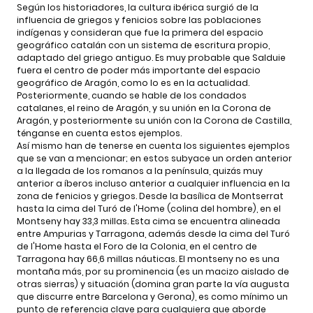
Según los historiadores, la cultura ibérica surgió de la
influencia de griegos y fenicios sobre las poblaciones
indígenas y consideran que fue la primera del espacio
geográfico catalán con un sistema de escritura propio,
adaptado del griego antiguo. Es muy probable que Salduie
fuera el centro de poder más importante del espacio
geográfico de Aragón, como lo es en la actualidad.
Posteriormente, cuando se hable de los condados
catalanes, el reino de Aragón, y su unión en la Corona de
Aragón, y posteriormente su unión con la Corona de Castilla,
ténganse en cuenta estos ejemplos.
Así mismo han de tenerse en cuenta los siguientes ejemplos
que se van a mencionar; en estos subyace un orden anterior
a la llegada de los romanos a la península, quizás muy
anterior a íberos incluso anterior a cualquier influencia en la
zona de fenicios y griegos. Desde la basílica de Montserrat
hasta la cima del Turó de l'Home (colina del hombre), en el
Montseny hay 33,3 millas. Esta cima se encuentra alineada
entre Ampurias y Tarragona, además desde la cima del Turó
de l'Home hasta el Foro de la Colonia, en el centro de
Tarragona hay 66,6 millas náuticas. El montseny no es una
montaña más, por su prominencia (es un macizo aislado de
otras sierras) y situación (domina gran parte la vía augusta
que discurre entre Barcelona y Gerona), es como mínimo un
punto de referencia clave para cualquiera que aborde